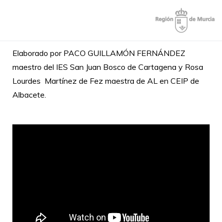
Aprendizaje+e
Web apoyo
socioemocional a la
Elaborado por PACO GUILLAMÓN FERNÁNDEZ
comunidad
maestro del IES San Juan Bosco de Cartagena y Rosa
educativa que tiene
Lourdes Martínez de Fez maestra de AL en CEIP de
como objetivo
Albacete.
amortiguar el
impacto emocional
de la crisis sanitaria
que vivimos
favoreciendo así la
adecuada
incorporación al
entorno escolar.