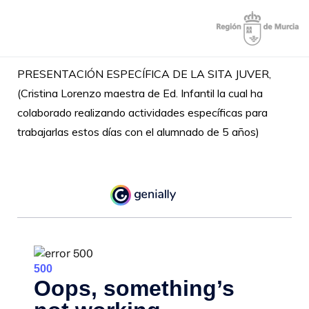
Aprendizaje+e
Web apoyo
socioemocional a la
PRESENTACIÓN ESPECÍFICA DE LA SITA JUVER,
comunidad
(Cristina Lorenzo maestra de Ed. Infantil la cual ha
educativa que tiene
colaborado realizando actividades específicas para
como objetivo
trabajarlas estos días con el alumnado de 5 años)
amortiguar el
impacto emocional
de la crisis sanitaria
que vivimos
favoreciendo así la
adecuada
incorporación al
entorno escolar.